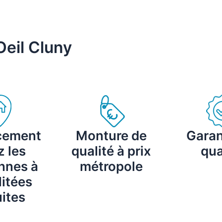
Oeil Cluny
cement
Monture de
Garan
 les
qualité à prix
qua
nnes à
métropole
itées
ites