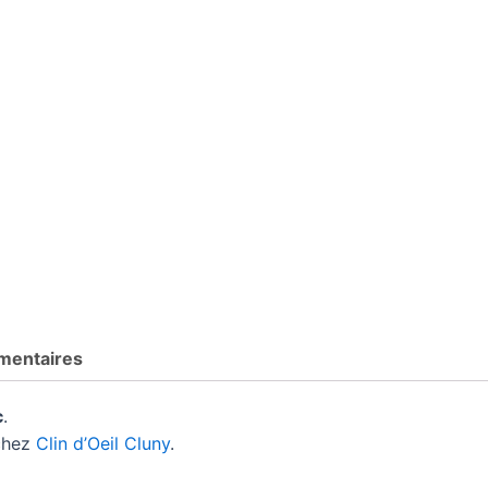
mentaires
c
.
 chez
Clin d’Oeil Cluny
.