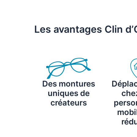
Les avantages Clin d’
Des montures
Dépla
uniques de
chez
créateurs
perso
mobil
rédu