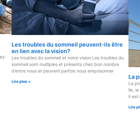
Les troubles du sommeil peuvent-ils être
en lien avec la vision?
iez-
Les troubles du sommeil et notre vision Les troubles du
sommeil sont multiples et présents chez bon nombre
d’entre nous et peuvent parfois nous empoisonner
La p
Lire plus »
La pr
île, l
Il est
Lire p