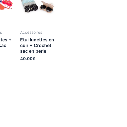
s
Accessoires
ttes +
Etui lunettes en
sac
cuir + Crochet
sac en perle
40.00
€