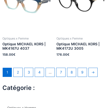
Optiques x Femme
Optiques x Femme
Optique MICHAEL KORS |
Optique MICHAEL KORS |
MK4167U 4037
MK4172U 3005
158.00
€
176.00
€
1
2
3
4
…
7
8
9
→
Catégorie :
Optiques x Homme