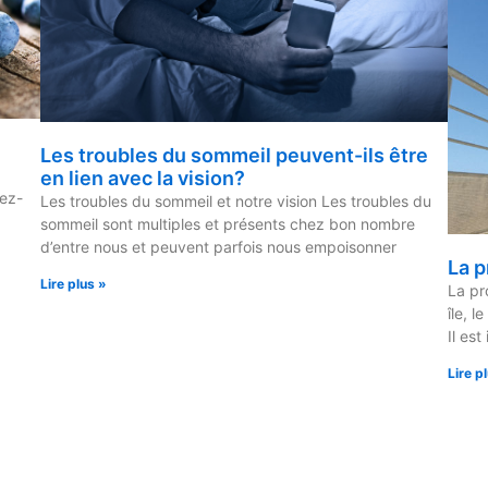
Les troubles du sommeil peuvent-ils être
en lien avec la vision?
iez-
Les troubles du sommeil et notre vision Les troubles du
sommeil sont multiples et présents chez bon nombre
d’entre nous et peuvent parfois nous empoisonner
La p
Lire plus »
La pr
île, l
Il est
Lire p