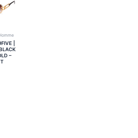
x Homme
9FIVE |
 BLACK
OLD –
NT