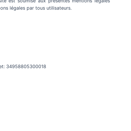
du site est soumise aux présentes mentions légales
ions légales par tous utilisateurs.
Siret: 34958805300018