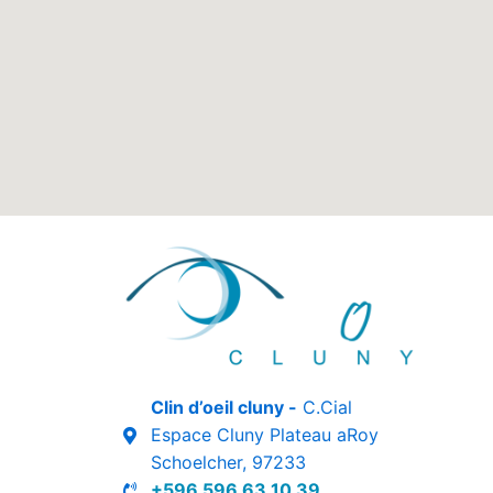
Clin d’oeil cluny -
C.Cial
Espace Cluny Plateau aRoy
Schoelcher, 97233
+596 596 63 10 39