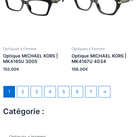
Optiques x Femme
Optiques x Femme
Optique MICHAEL KORS |
Optique MICHAEL KORS |
MK4165U 3005
MK4167U 4034
152.00
€
158.00
€
1
2
3
4
5
6
7
→
Catégorie :
Optiques x Homme