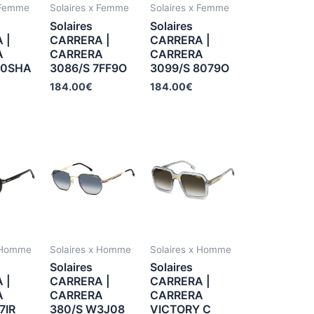
 Femme
Solaires x Femme
Solaires x Femme
Solaires
Solaires
 |
CARRERA |
CARRERA |
A
CARRERA
CARRERA
80SHA
3086/S 7FF9O
3099/S 8079O
184.00
€
184.00
€
x Homme
Solaires x Homme
Solaires x Homme
Solaires
Solaires
 |
CARRERA |
CARRERA |
A
CARRERA
CARRERA
7IR
380/S W3J08
VICTORY C