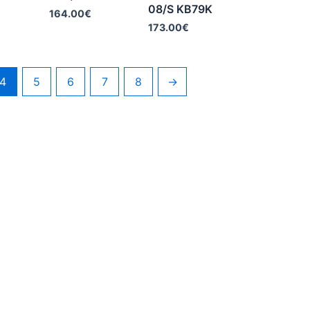
08/S KB79K
164.00
€
173.00
€
4
5
6
7
8
→