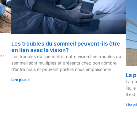
Les troubles du sommeil peuvent-ils être
en lien avec la vision?
iez-
Les troubles du sommeil et notre vision Les troubles du
sommeil sont multiples et présents chez bon nombre
d’entre nous et peuvent parfois nous empoisonner
La p
Lire plus »
La pr
île, l
Il est
Lire p