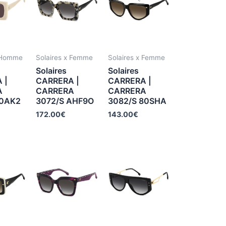
x Homme
Solaires x Femme
Solaires x Femme
Solaires
Solaires
 |
CARRERA |
CARRERA |
A
CARRERA
CARRERA
10AK2
3072/S AHF9O
3082/S 80SHA
172.00
€
143.00
€