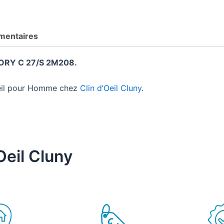
mentaires
ORY C 27/S 2M208.
leil pour Homme chez
Clin d’Oeil Cluny
.
Oeil Cluny