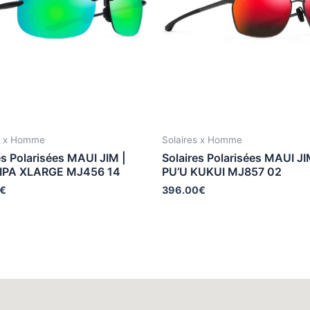
s x Homme
Solaires x Homme
es Polarisées MAUI JIM |
Solaires Polarisées MAUI JI
IPA XLARGE MJ456 14
PU’U KUKUI MJ857 02
€
396.00
€