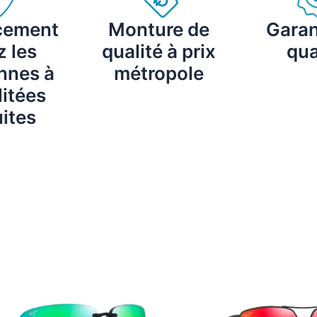
cement
Monture de
Garan
 les
qualité à prix
qua
nnes à
métropole
itées
ites