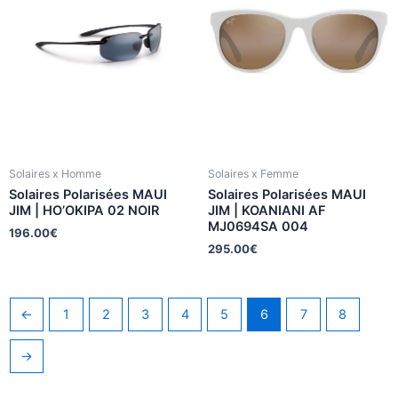
Solaires x Homme
Solaires x Femme
Solaires Polarisées MAUI
Solaires Polarisées MAUI
JIM | HO’OKIPA 02 NOIR
JIM | KOANIANI AF
MJ0694SA 004
196.00
€
295.00
€
←
1
2
3
4
5
6
7
8
→