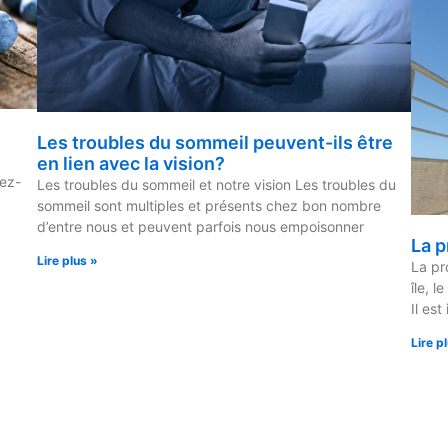
Les troubles du sommeil peuvent-ils être
en lien avec la vision?
iez-
Les troubles du sommeil et notre vision Les troubles du
sommeil sont multiples et présents chez bon nombre
d’entre nous et peuvent parfois nous empoisonner
La p
Lire plus »
La pr
île, l
Il est
Lire p