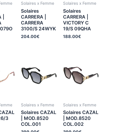
 Femme
Solaires x Femme
Solaires x Femme
Solaires
Solaires
 |
CARRERA |
CARRERA |
A
CARRERA
VICTORY C
8079O
3100/S 24WYK
19/S 09QHA
204.00
€
188.00
€
 Femme
Solaires x Femme
Solaires x Femme
 CAZAL
Solaires CAZAL
Solaires CAZAL
26/3
| MOD.8520
| MOD.8520
COL.001
COL.002
399.00
€
399.00
€