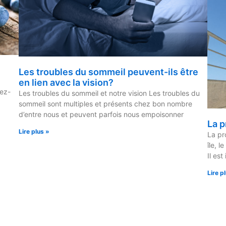
Les troubles du sommeil peuvent-ils être
en lien avec la vision?
iez-
Les troubles du sommeil et notre vision Les troubles du
sommeil sont multiples et présents chez bon nombre
d’entre nous et peuvent parfois nous empoisonner
La p
Lire plus »
La pr
île, l
Il est
Lire p