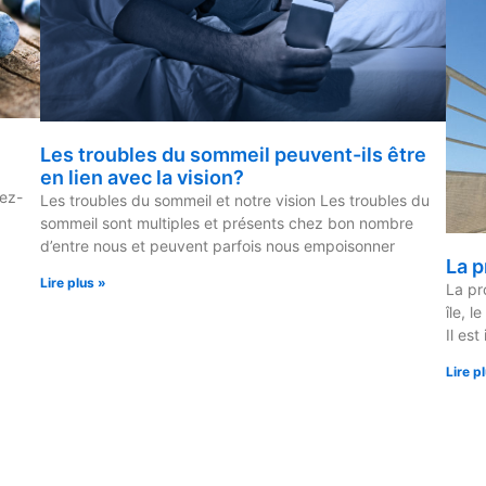
Les troubles du sommeil peuvent-ils être
en lien avec la vision?
iez-
Les troubles du sommeil et notre vision Les troubles du
sommeil sont multiples et présents chez bon nombre
d’entre nous et peuvent parfois nous empoisonner
La p
Lire plus »
La pr
île, l
Il est
Lire p