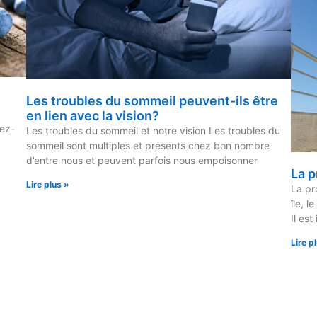
Les troubles du sommeil peuvent-ils être
en lien avec la vision?
iez-
Les troubles du sommeil et notre vision Les troubles du
sommeil sont multiples et présents chez bon nombre
d’entre nous et peuvent parfois nous empoisonner
La p
Lire plus »
La pr
île, l
Il est
Lire p