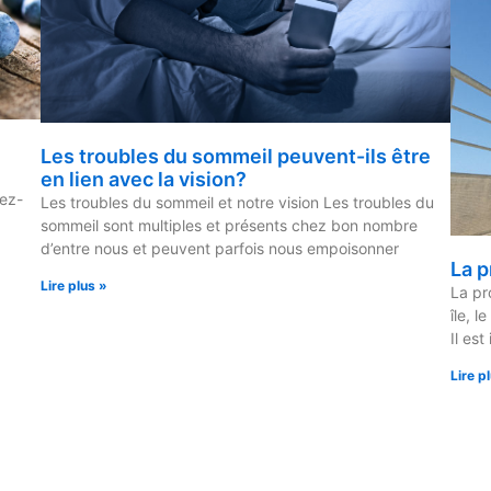
Les troubles du sommeil peuvent-ils être
en lien avec la vision?
iez-
Les troubles du sommeil et notre vision Les troubles du
sommeil sont multiples et présents chez bon nombre
d’entre nous et peuvent parfois nous empoisonner
La p
Lire plus »
La pr
île, l
Il est
Lire p