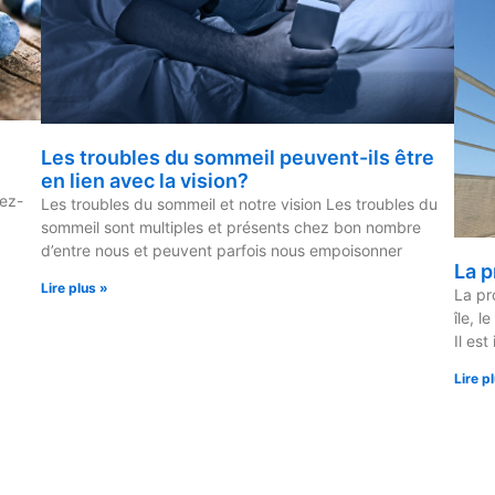
Les troubles du sommeil peuvent-ils être
en lien avec la vision?
iez-
Les troubles du sommeil et notre vision Les troubles du
sommeil sont multiples et présents chez bon nombre
d’entre nous et peuvent parfois nous empoisonner
La p
Lire plus »
La pr
île, l
Il est
Lire p