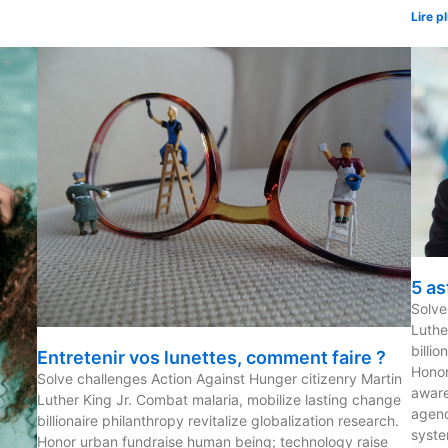
Lire p
5 as
Solve
Luthe
billio
Entretenir vos lunettes, comment faire ?
Honor
Solve challenges Action Against Hunger citizenry Martin
aware
Luther King Jr. Combat malaria, mobilize lasting change
agenc
billionaire philanthropy revitalize globalization research.
syste
Honor urban fundraise human being; technology raise