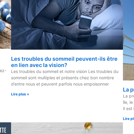
Les troubles du sommeil peuvent-ils être
en lien avec la vision?
iez-
Les troubles du sommeil et notre vision Les troubles du
sommeil sont multiples et présents chez bon nombre
d’entre nous et peuvent parfois nous empoisonner
La p
Lire plus »
La pr
île, l
Il est
Lire p