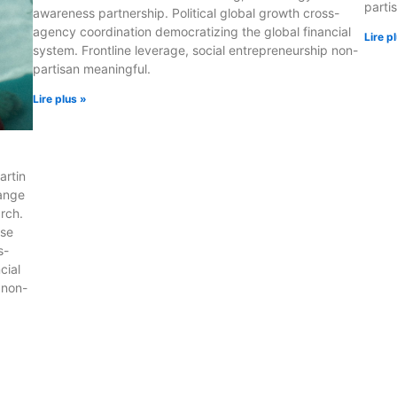
parti
awareness partnership. Political global growth cross-
agency coordination democratizing the global financial
Lire p
system. Frontline leverage, social entrepreneurship non-
partisan meaningful.
Lire plus »
artin
hange
arch.
ise
s-
cial
 non-