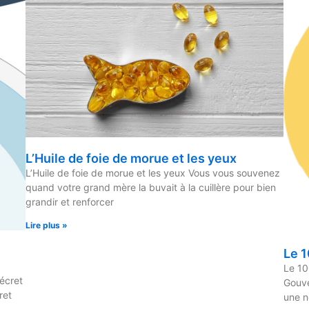
L’Huile de foie de morue et les yeux
L’Huile de foie de morue et les yeux Vous vous souvenez
quand votre grand mère la buvait à la cuillère pour bien
grandir et renforcer
Lire plus »
Le 
Le 10
Décret
Gouve
ret
une n