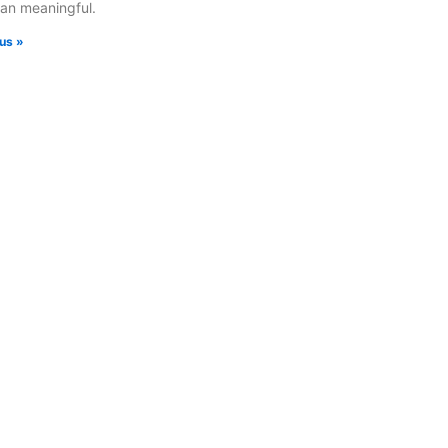
san meaningful.
lus »