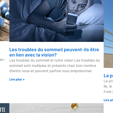
Les troubles du sommeil peuvent-ils être
en lien avec la vision?
iez-
Les troubles du sommeil et notre vision Les troubles du
sommeil sont multiples et présents chez bon nombre
d’entre nous et peuvent parfois nous empoisonner
La p
Lire plus »
La pr
île, l
Il est
Lire p