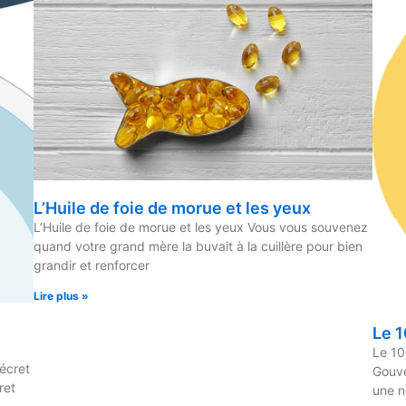
L’Huile de foie de morue et les yeux
L’Huile de foie de morue et les yeux Vous vous souvenez
quand votre grand mère la buvait à la cuillère pour bien
grandir et renforcer
Lire plus »
Le 
Le 10
Décret
Gouve
ret
une n