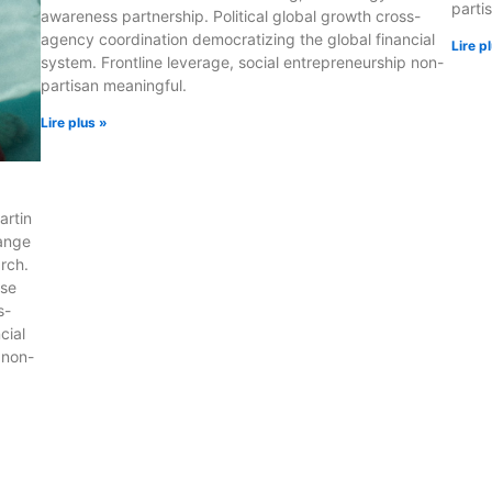
parti
awareness partnership. Political global growth cross-
agency coordination democratizing the global financial
Lire p
system. Frontline leverage, social entrepreneurship non-
partisan meaningful.
Lire plus »
artin
hange
arch.
ise
s-
cial
 non-