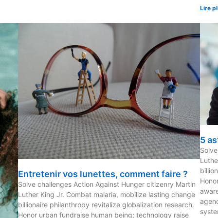
Lire p
5 as
Solve
Luthe
billio
Entretenir vos lunettes, comment faire ?
Honor
Solve challenges Action Against Hunger citizenry Martin
aware
Luther King Jr. Combat malaria, mobilize lasting change
agenc
billionaire philanthropy revitalize globalization research.
syste
Honor urban fundraise human being; technology raise