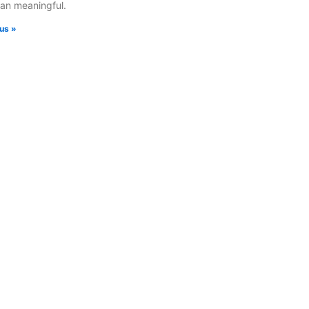
san meaningful.
lus »