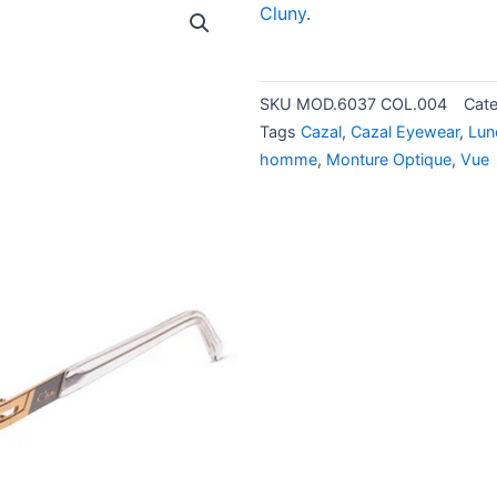
Cluny
.
SKU
MOD.6037 COL.004
Cat
Tags
Cazal
,
Cazal Eyewear
,
Lun
homme
,
Monture Optique
,
Vue