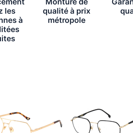
cement
Monture de
Garan
 les
qualité à prix
qua
nnes à
métropole
itées
ites