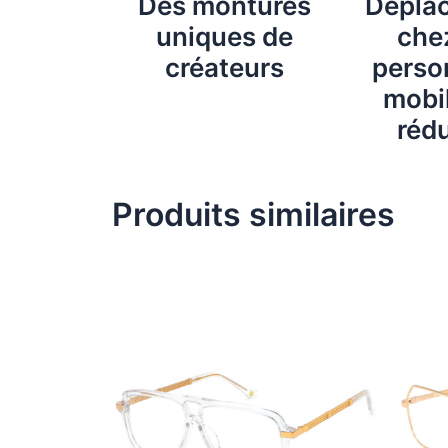
Des montures
Dépla
uniques de
chez
créateurs
perso
mobil
rédu
Produits similaires