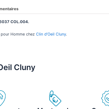
mentaires
037 COL.004.
ue pour Homme chez
Clin d’Oeil Cluny
.
Oeil Cluny