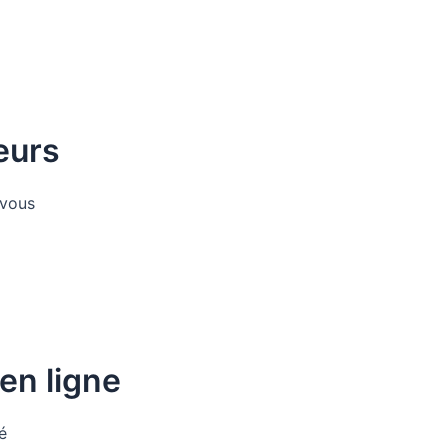
eurs
 vous
en ligne
é