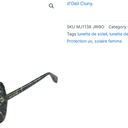
d’Oeil Cluny
.
SKU
MJ1138 JRI9O
Category
Tags
lunette de soleil
,
lunette d
Protection uv
,
solaire femme