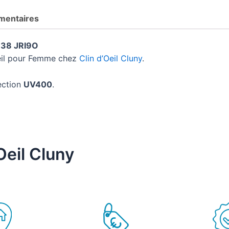
mentaires
38 JRI9O
leil pour Femme chez
Clin d’Oeil Cluny
.
ection
UV400
.
Oeil Cluny