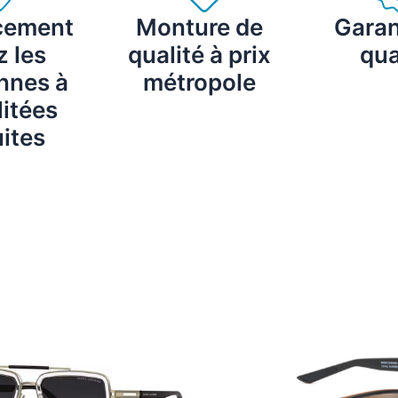
cement
Monture de
Garan
 les
qualité à prix
qua
nnes à
métropole
itées
ites