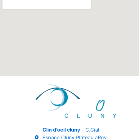
Clin d’oeil cluny -
C.Cial
Espace Cluny Plateau aRoy