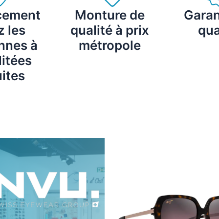
cement
Monture de
Garan
 les
qualité à prix
qua
nnes à
métropole
itées
ites