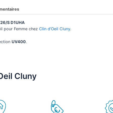
mentaires
26/S D1UHA
leil pour Femme chez
Clin d’Oeil Cluny
.
ection
UV400
.
Oeil Cluny