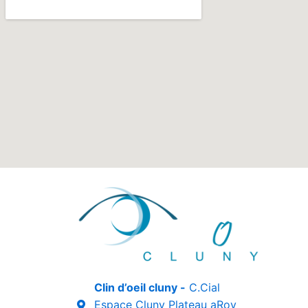
Clin d’oeil cluny -
C.Cial
Espace Cluny Plateau aRoy