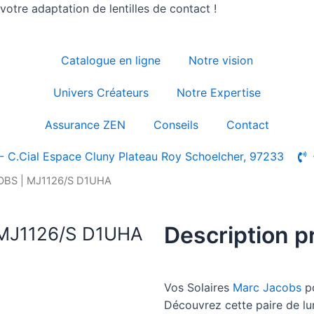
otre adaptation de lentilles de contact !
Catalogue en ligne
Notre vision
Univers Créateurs
Notre Expertise
Assurance ZEN
Conseils
Contact
- C.Cial Espace Cluny Plateau Roy Schoelcher, 97233
COBS | MJ1126/S D1UHA
Description p
 MJ1126/S D1UHA
Vos Solaires
Marc Jacobs
p
Découvrez cette paire de l