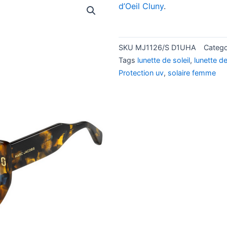
d’Oeil Cluny
.
SKU
MJ1126/S D1UHA
Categ
Tags
lunette de soleil
,
lunette d
Protection uv
,
solaire femme