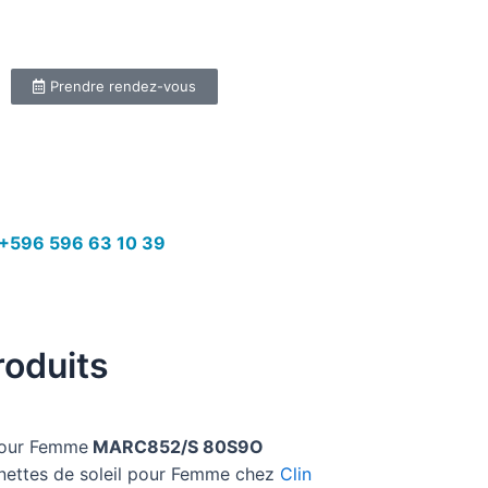
Prendre rendez-vous
+596 596 63 10 39
roduits
our Femme
MARC852/S 80S9O
unettes de soleil pour Femme chez
Clin