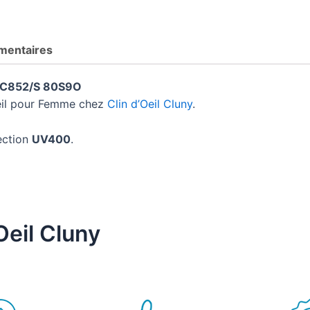
mentaires
852/S 80S9O
leil pour Femme chez
Clin d’Oeil Cluny
.
ection
UV400
.
Oeil Cluny