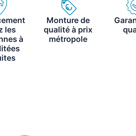
cement
Monture de
Garan
 les
qualité à prix
qua
nnes à
métropole
itées
ites