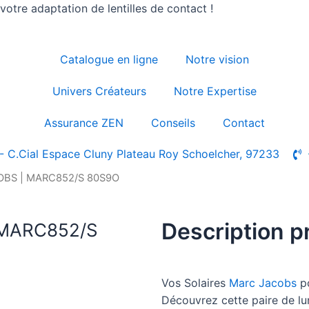
otre adaptation de lentilles de contact !
Catalogue en ligne
Notre vision
Univers Créateurs
Notre Expertise
Assurance ZEN
Conseils
Contact
- C.Cial Espace Cluny Plateau Roy Schoelcher, 97233
COBS | MARC852/S 80S9O
Description p
 MARC852/S
Vos Solaires
Marc Jacobs
p
Découvrez cette paire de l