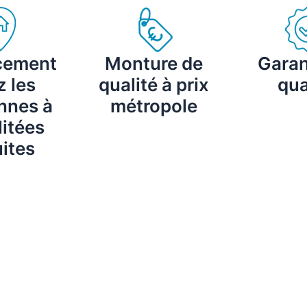
cement
Monture de
Garan
 les
qualité à prix
qua
nnes à
métropole
itées
ites