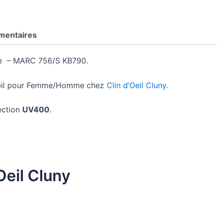
mentaires
– MARC 756/S KB790.
oleil pour Femme/Homme chez
Clin d’Oeil Cluny
.
ection
UV400
.
Oeil Cluny