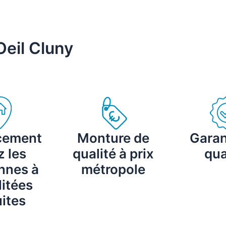
Oeil Cluny
cement
Monture de
Garan
 les
qualité à prix
qua
nnes à
métropole
itées
ites