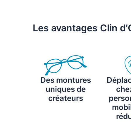
Les avantages Clin d’
Des montures
Dépla
uniques de
chez
créateurs
perso
mobil
rédu