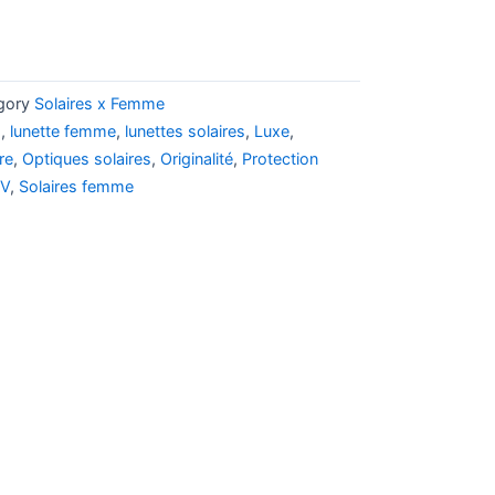
gory
Solaires x Femme
s
,
lunette femme
,
lunettes solaires
,
Luxe
,
re
,
Optiques solaires
,
Originalité
,
Protection
UV
,
Solaires femme