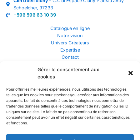
Clin d’oeil cluny -
C.Cial Espace Cluny Plateau aRoy
Schoelcher, 97233
+596 596 63 10 39
Catalogue en ligne
Notre vision
Univers Créateurs
Expertise
Contact
Gérer le consentement aux
Assurance ZEN
cookies
Conseils
Mentions légales
Pour offrir les meilleures expériences, nous utilisons des technologies
Confidentialité et Données
telles que les cookies pour stocker et/ou accéder aux informations des
Conditions Générales de Vente
appareils. Le fait de consentir à ces technologies nous permettra de
traiter des données telles que le comportement de navigation ou les ID
uniques sur ce site. Le fait de ne pas consentir ou de retirer son
consentement peut avoir un effet négatif sur certaines caractéristiques
et fonctions.
Prendre rendez-vous