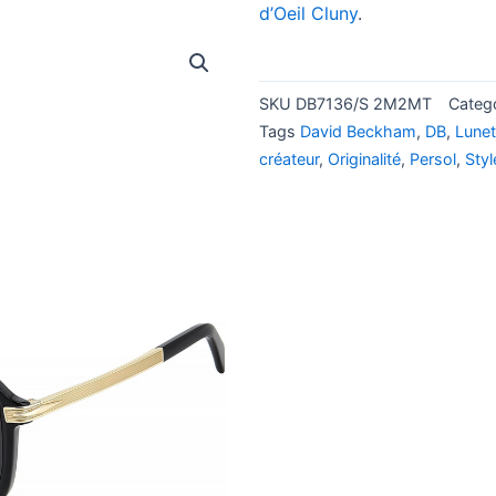
d’Oeil Cluny
.
SKU
DB7136/S 2M2MT
Categ
Tags
David Beckham
,
DB
,
Lunet
créateur
,
Originalité
,
Persol
,
Styl