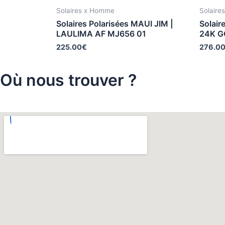
Solaires x Homme
Solaire
Solaires Polarisées MAUI JIM |
Solair
LAULIMA AF MJ656 01
24K G
225.00
€
276.0
Où nous trouver ?