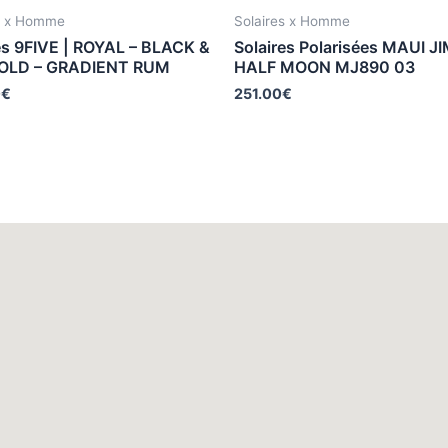
s x Homme
Solaires x Homme
es 9FIVE | ROYAL – BLACK &
Solaires Polarisées MAUI JI
OLD – GRADIENT RUM
HALF MOON MJ890 03
0
€
251.00
€