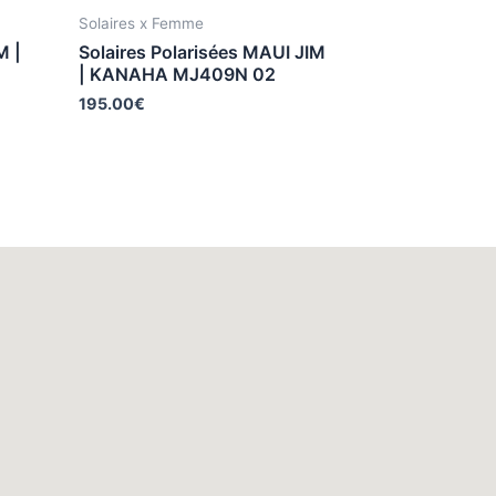
Solaires x Femme
M |
Solaires Polarisées MAUI JIM
| KANAHA MJ409N 02
195.00
€