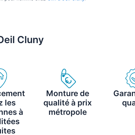
Oeil Cluny
cement
Monture de
Garan
 les
qualité à prix
qua
nnes à
métropole
itées
ites