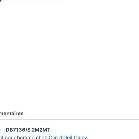
mentaires
 –
DB7136/S 2M2MT.
leil pour homme chez
Clin d’Oeil Cluny
.