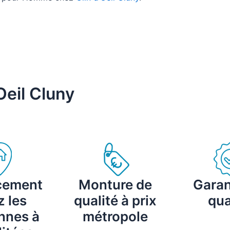
Oeil Cluny
cement
Monture de
Garan
 les
qualité à prix
qua
nnes à
métropole