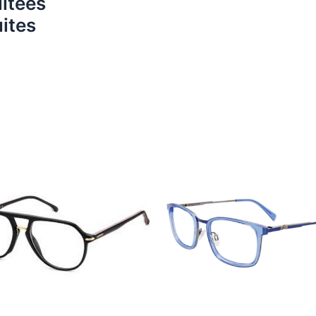
itées
ites