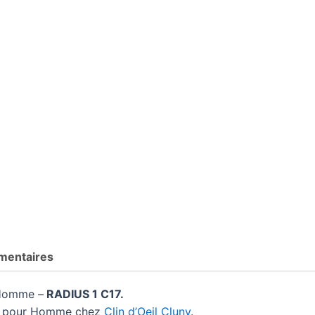
mentaires
Homme –
RADIUS 1 C17.
ue pour Homme chez
Clin d’Oeil Cluny
.