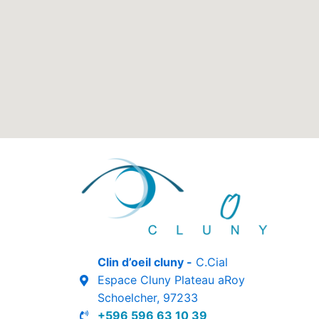
Clin d’oeil cluny -
C.Cial
Espace Cluny Plateau aRoy
Schoelcher, 97233
+596 596 63 10 39