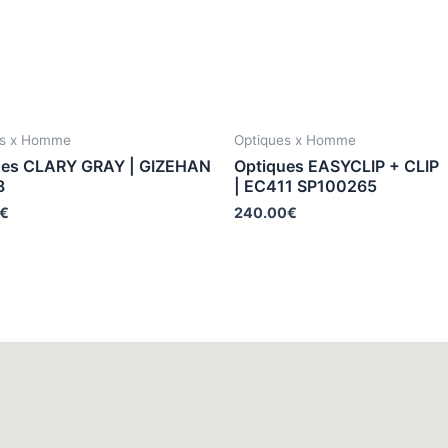
es x Homme
Optiques x Homme
ues CLARY GRAY | GIZEHAN
Optiques EASYCLIP + CLIP
8
| EC411 SP100265
€
240.00
€