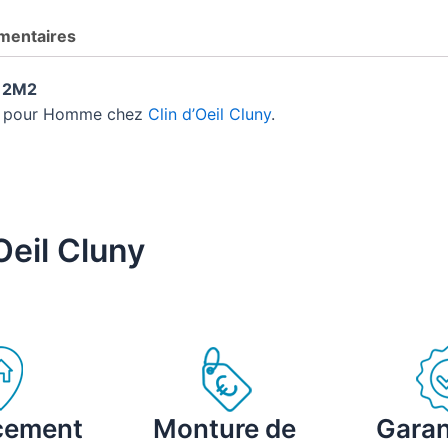
mentaires
 2M2
ue pour Homme chez
Clin d’Oeil Cluny
.
Oeil Cluny
cement
Monture de
Garan