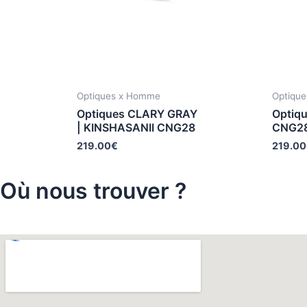
Optiques x Homme
Optiqu
Optiques CLARY GRAY
Optiq
| KINSHASANII CNG28
CNG2
219.00
€
219.00
Où nous trouver ?